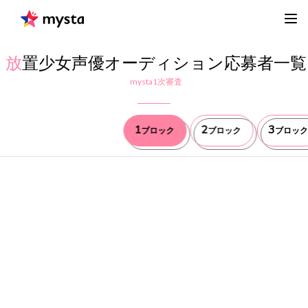
放
置少女声優オーディション応募者一覧
mysta1次審査
1
2
3
ブロック
ブロック
ブロック