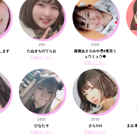
253
2103
します
たぬきちのてらお
麻雅あさ☆みや🐣#東京ミ
ュウミュウ🍓
詳細はこちら
詳細はこちら
2632
2510
ひなたそ
さら014
まみ 
詳細はこちら
詳細はこちら