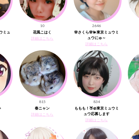
10
2646
ウミュ
花風こはく
🌸さくら🌸💫東京ミュウミ
ュウにゅ～
詳細はこちら
詳細はこちら
815
834
い
春ニャン
ももも！🍑@東京ミュウミ
ュウ応募します
詳細はこちら
詳細はこちら