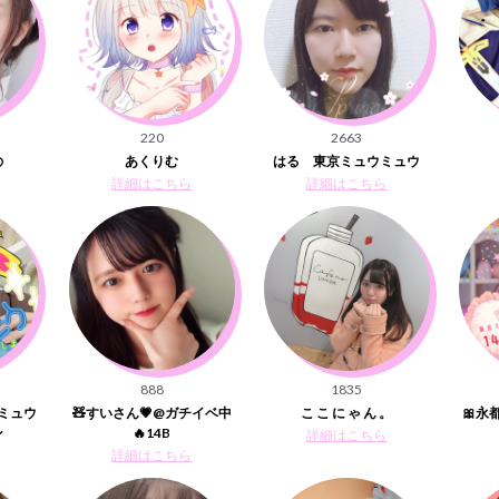
220
2663
の
あくりむ
はる 東京ミュウミュウ
詳細はこちら
詳細はこちら
888
1835
ミュウ
🧸すいさん💗@ガチイベ中
こ こ に ゃ ん 。
🎀永
ン
🔥14B
詳細はこちら
詳細はこちら