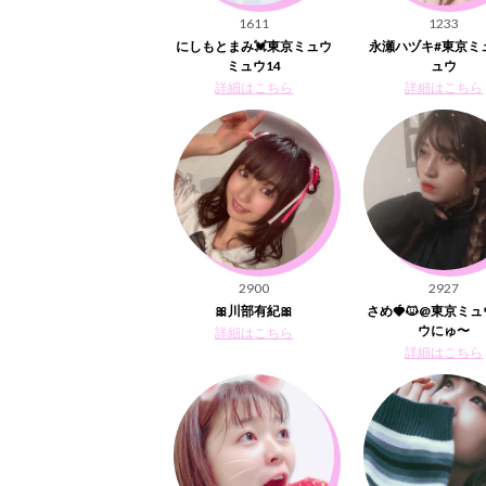
1611
1233
にしもとまみ💓東京ミュウ
永瀬ハヅキ#東京ミ
ミュウ14
ュウ
詳細はこちら
詳細はこちら
2900
2927
🎀川部有紀🎀
さめ🍓🐱@東京ミ
ウにゅ〜
詳細はこちら
詳細はこちら