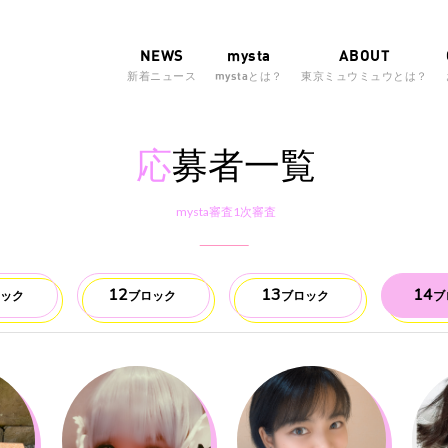
NEWS
mysta
ABOUT
新着ニュース
mystaとは？
東京ミュウミュウとは？
応
募者一覧
mysta審査1次審査
12
13
14
ロック
ブロック
ブロック
ブ