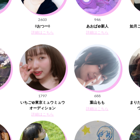
2603
946
◊おつー◊
あおば@新人
如月
詳細はこちら
詳細はこちら
1797
688
いちご@東京ミュウミュウ
葉山もも
まりた
オーディション
詳細はこちら
詳細はこちら