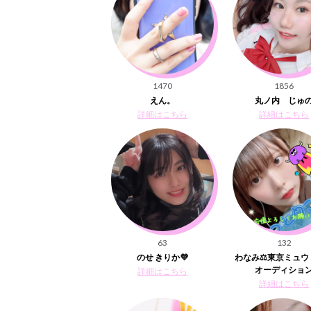
1470
1856
えん。
丸ノ内 じゅ
詳細はこちら
詳細はこちら
63
132
のせ きりか💜
わなみ⚖️東京ミュウ
オーディショ
詳細はこちら
詳細はこちら