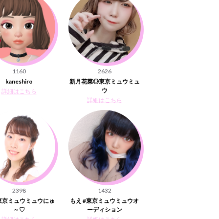
1160
2626
kaneshiro
新月花菜◎東京ミュウミュ
ウ
詳細はこちら
詳細はこちら
2398
1432
東京ミュウミュウにゅ
もえ #東京ミュウミュウオ
～♡
ーディション