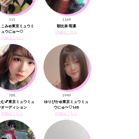
115
1169
ここみ@東京ミュウミ
朝比奈 苺凛
ュウにゅ〜♡
詳細はこちら
詳細はこちら
788
1949
む💕東京ミュウミュ
ゆりぴか@東京ミュウミュ
ウオーディション
ウにゅ〜♡14B
詳細はこちら
詳細はこちら