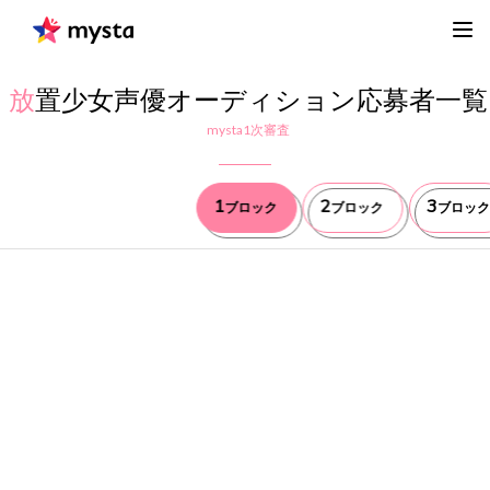
放
置少女声優オーディション応募者一覧
mysta1次審査
1
2
3
ブロック
ブロック
ブロック