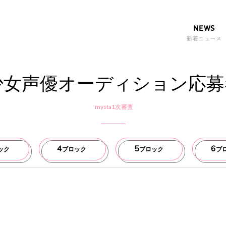
NEWS
新着ニュース
少女声優オーディション応募
mysta1次審査
4
5
6
ック
ブロック
ブロック
ブ