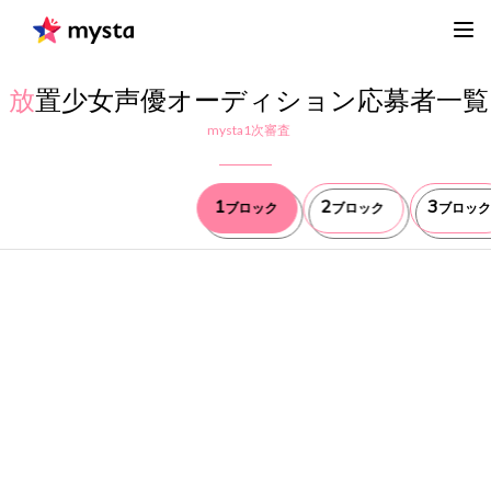
放
置少女声優オーディション応募者一覧
mysta1次審査
1
2
3
ブロック
ブロック
ブロック