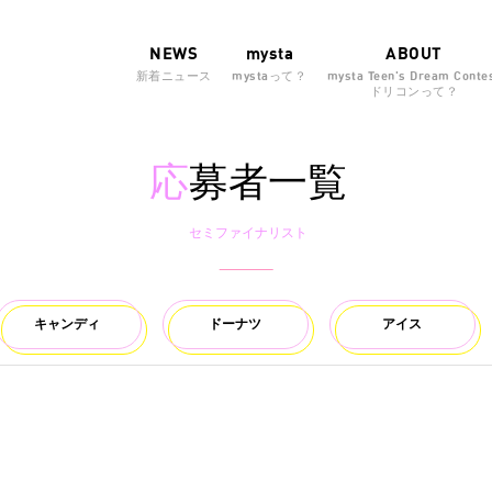
NEWS
mysta
ABOUT
新着ニュース
mystaって？
mysta Teen's Dream Conte
ドリコンって？
応
募者一覧
セミファイナリスト
キャンディ
ドーナツ
アイス